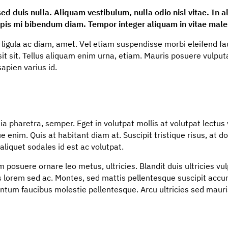
sed duis nulla. Aliquam vestibulum, nulla odio nisl vitae. In 
pis mi bibendum diam. Tempor integer aliquam in vitae males
ue ligula ac diam, amet. Vel etiam suspendisse morbi eleifend 
sit sit. Tellus aliquam enim urna, etiam. Mauris posuere vulputa
sapien varius id.
ia pharetra, semper. Eget in volutpat mollis at volutpat lectus v
 enim. Quis at habitant diam at. Suscipit tristique risus, at d
liquet sodales id est ac volutpat.
 posuere ornare leo metus, ultricies. Blandit duis ultricies vu
lus lorem sed ac. Montes, sed mattis pellentesque suscipit acc
tum faucibus molestie pellentesque. Arcu ultricies sed mauri