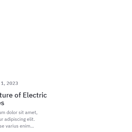
 1, 2023
ure of Electric
es
m dolor sit amet,
 adipiscing elit.
e varius enim...