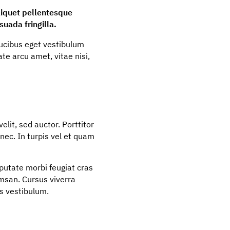
aliquet pellentesque
uada fringilla.
faucibus eget vestibulum
te arcu amet, vitae nisi,
elit, sed auctor. Porttitor
onec. In turpis vel et quam
lputate morbi feugiat cras
umsan. Cursus viverra
s vestibulum.