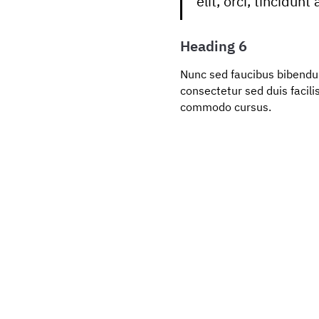
elit, orci, tincidun
Heading 6
Nunc sed faucibus bibendu
consectetur sed duis facili
commodo cursus.