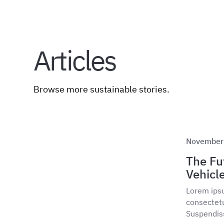
Articles
Browse more sustainable stories.
November
The Fut
Vehicl
Lorem ipsu
consectetur
Suspendiss