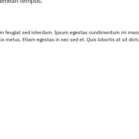
t aenean tempus."
m feugiat sed interdum. Ipsum egestas condimentum mi massa
sis metus. Etiam egestas in nec sed et. Quis lobortis at sit dic